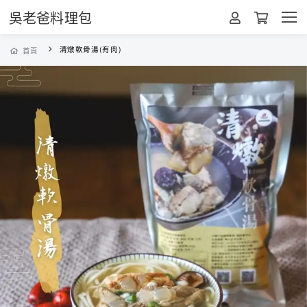
吳老爸料理包
清燉軟骨湯(有肉)
首頁