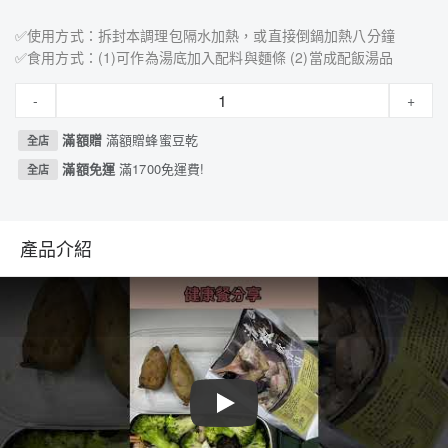
✅使用方式：拆封本調理包隔水加熱，或直接倒鍋加熱八分鐘
✅食用方式：(1)可作為湯底加入配料與麵條 (2)當成配飯湯品
-
+
滿額贈
滿額贈蜂蜜豆乾
全店
滿額免運
滿1700免運費!
全店
產品介紹
Play