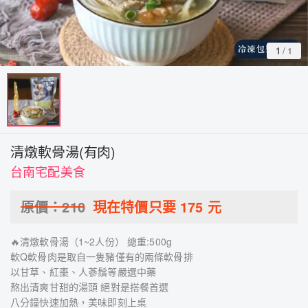
1
/
1
清燉軟骨湯(有肉)
台南宅配美食
原價：
210
現在特價只要
175
元
🔥清燉軟骨湯（1~2人份） 總重:500g
軟Q軟骨肉是取自一隻豬僅有的兩條軟骨排
以甘草、紅棗、人蔘鬚等嚴選中藥
熬出清爽甘甜的湯頭 絕對是搭餐首選
八分鐘快速加熱，美味即刻上桌